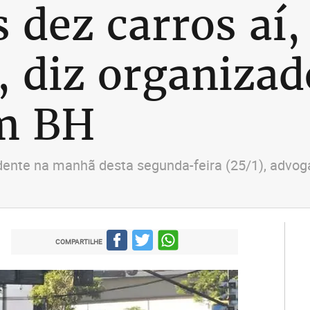
 dez carros aí,
, diz organizad
em BH
sidente na manhã desta segunda-feira (25/1), advo
COMPARTILHE