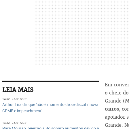
Em conver
LEIA MAIS
o chefe d
14:52 - 25/01/2021
Grande (M
Arthur Lira diz que 'não é momento de se discutir nova
carros
, co
CPMF e impeachment'
apoiador 
14:32 - 25/01/2021
Grande. Na
Para Mourão, rejeição a Bolsonaro aumentou devido a