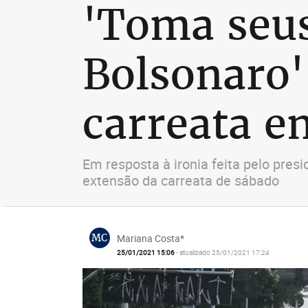
'Toma seus
Bolsonaro'
carreata 
Em resposta à ironia feita pelo pre
extensão da carreata de sábado
MC
Mariana Costa*
25/01/2021 15:06
- atualizado 25/01/2021 17:24