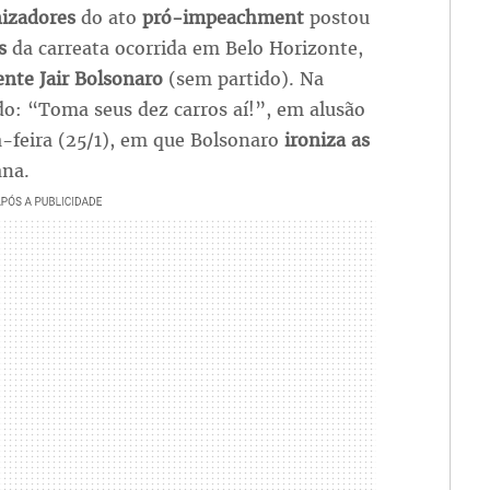
izadores
do ato
pró-impeachment
postou
s
da carreata ocorrida em Belo Horizonte,
ente Jair Bolsonaro
(sem partido). Na
do: “Toma seus dez carros aí!”, em alusão
-feira (25/1), em que Bolsonaro
ironiza as
ana.