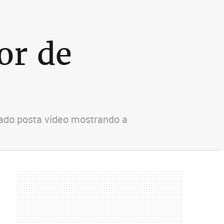
or de
gado posta vídeo mostrando a