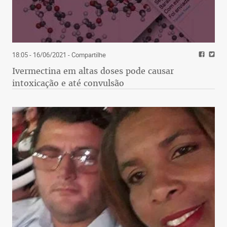
18:05 - 16/06/2021
- Compartilhe
Ivermectina em altas doses pode causar
intoxicação e até convulsão