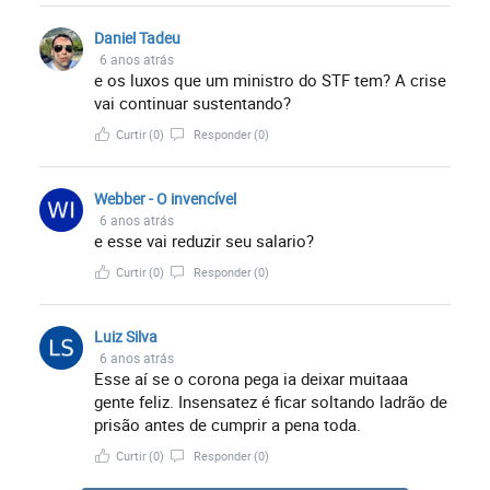
Daniel Tadeu
6 anos atrás
e os luxos que um ministro do STF tem? A crise
vai continuar sustentando?
Curtir
(0)
Responder
(0)
Webber - O invencível
6 anos atrás
e esse vai reduzir seu salario?
Curtir
(0)
Responder
(0)
Luiz Silva
6 anos atrás
Esse aí se o corona pega ia deixar muitaaa
gente feliz. Insensatez é ficar soltando ladrão de
prisão antes de cumprir a pena toda.
Curtir
(0)
Responder
(0)