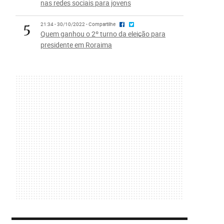
nas redes sociais para jovens
5
21:34 - 30/10/2022 - Compartilhe
Quem ganhou o 2º turno da eleição para
presidente em Roraima