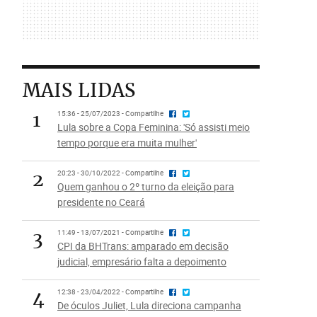
MAIS LIDAS
1
15:36 - 25/07/2023 - Compartilhe
Lula sobre a Copa Feminina: 'Só assisti meio
tempo porque era muita mulher'
2
20:23 - 30/10/2022 - Compartilhe
Quem ganhou o 2º turno da eleição para
presidente no Ceará
3
11:49 - 13/07/2021 - Compartilhe
CPI da BHTrans: amparado em decisão
judicial, empresário falta a depoimento
4
12:38 - 23/04/2022 - Compartilhe
De óculos Juliet, Lula direciona campanha