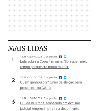
MAIS LIDAS
1
15:36 - 25/07/2023 - Compartilhe
Lula sobre a Copa Feminina: 'Só assisti meio
tempo porque era muita mulher'
2
20:23 - 30/10/2022 - Compartilhe
Quem ganhou o 2º turno da eleição para
presidente no Ceará
3
11:49 - 13/07/2021 - Compartilhe
CPI da BHTrans: amparado em decisão
judicial, empresário falta a depoimento