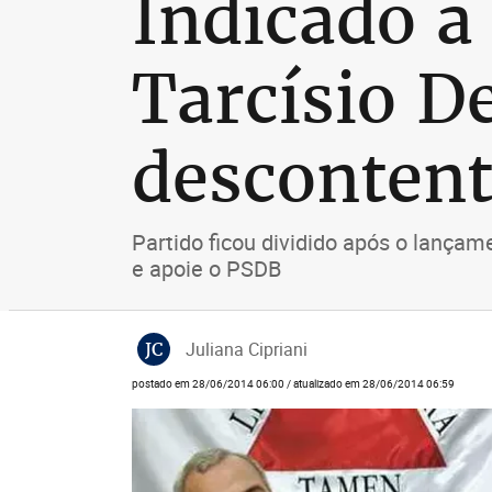
Indicado a
Tarcísio D
descontent
Partido ficou dividido após o lança
e apoie o PSDB
JC
Juliana Cipriani
postado em 28/06/2014 06:00 / atualizado em 28/06/2014 06:59