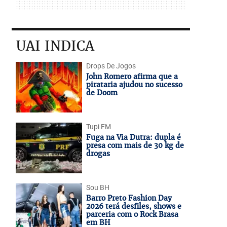
UAI INDICA
Drops De Jogos
John Romero afirma que a
pirataria ajudou no sucesso
de Doom
Tupi FM
Fuga na Via Dutra: dupla é
presa com mais de 30 kg de
drogas
Sou BH
Barro Preto Fashion Day
2026 terá desfiles, shows e
parceria com o Rock Brasa
em BH