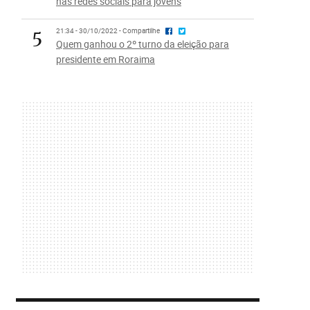
nas redes sociais para jovens
5
21:34 - 30/10/2022 - Compartilhe
Quem ganhou o 2º turno da eleição para
presidente em Roraima