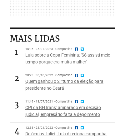
MAIS LIDAS
1
15:36 - 25/07/2023 - Compartilhe
Lula sobre a Copa Feminina: 'Só assisti meio
tempo porque era muita mulher'
2
20:23 - 30/10/2022 - Compartilhe
Quem ganhou o 2º turno da eleição para
presidente no Ceará
3
11:49 - 13/07/2021 - Compartilhe
CPI da BHTrans: amparado em decisão
judicial, empresário falta a depoimento
4
12:38 - 23/04/2022 - Compartilhe
De óculos Juliet, Lula direciona campanha