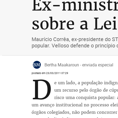
Ex-minist
sobre a Le
Maurício Corrêa, ex-presidente do S
popular. Velloso defende o princípi
BM
Bertha Maakaroun - enviada especial
postado em 23/03/2011 07:29
D
e um lado, a população indig
um recurso pelo órgão de cúpul
risco uma conquista popular: 
um avanço institucional no processo elei
órgãos colegiados, não podem concorrer à