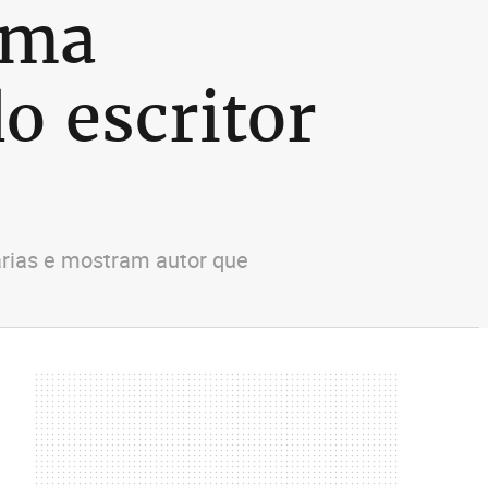
ima
o escritor
arias e mostram autor que