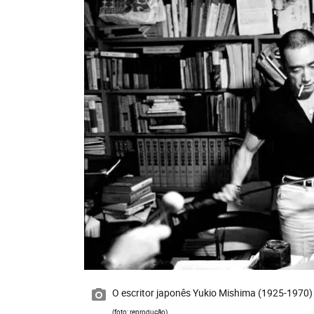
O escritor japonês Yukio Mishima (1925-1970)
(foto: reprodução)