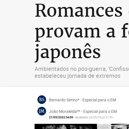
Romances 
provam a f
japonês
Ambientados no pós-guerra, 'Confiss
estabeleceu jornada de extremos
BS
Bernardo Serino* - Especial para o EM
JM
João Moraleida** - Especial para o EM
27/05/2022 04:00
- atualizado 26/05/2022 21:55