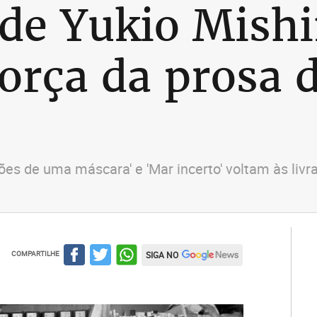
de Yukio Mish
orça da prosa d
ões de uma máscara' e 'Mar incerto' voltam às livr
COMPARTILHE
SIGA NO