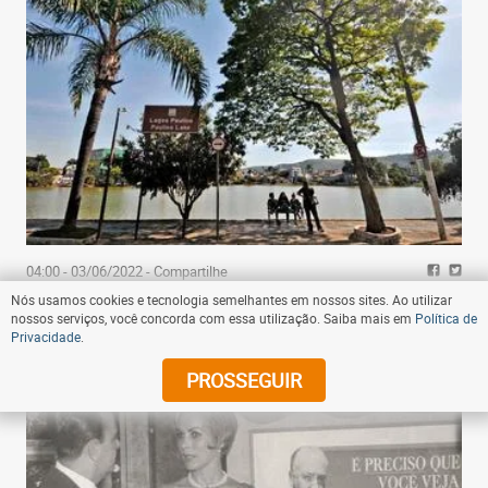
04:00 - 03/06/2022
- Compartilhe
Nós usamos cookies e tecnologia semelhantes em nossos sites. Ao utilizar
Força-tarefa liga tremores em Sete Lagoas à
nossos serviços, você concorda com essa utilização. Saiba mais em
Política de
geologia e ocupação urbana
Privacidade
.
PROSSEGUIR