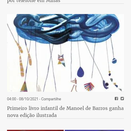
por telefone em Minas
Qual a origem do poema que dá nome ao livro?
Uma visita do poeta ao Brasil chegou a ser
cogitada?
O poema começa com um equívoco, ao ser
04:00 - 08/10/2021
- Compartilhe
intitulado Calipso. Brasil, capital Bermudas.
Primeiro livro infantil de Manoel de Barros ganha
Naquela época, as viagens não eram tão acessíveis
nova edição ilustrada
como agora. Jandl foi convidado para ser professor
visitante nos Estados Unidos, mas parece que