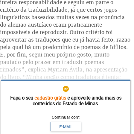
inteira responsabilidade e seguiu em parte o
critério da traduzibilidade, já que certos jogos
linguísticos baseados muitas vezes na pronúncia
do alemão austríaco eram praticamente
impossíveis de reproduzir. Outro critério foi
aproveitar as traduções que eu já havia feito, razão
pela qual há um predomínio de poemas de Idílios.
E, por fim, segui meu próprio gosto, muito
pautado pelo prazer em traduzir poemas
rimados”, explica Myriam Ávila, na apresentação
do livro. “Minha opção como tradutora é tentar
provocar um efeito o mais semelhante possível ao
do poema original, mantendo o humor, o
Faça o seu
cadastro grátis
e aproveite ainda mais os
trocadilho, as assonâncias desses poemas que,
conteúdos do Estado de Minas.
quase sempre, eram pensados para serem
oralizados. Só duas vezes acrescentei notas
Continuar com:
explicativas, coisa que prefiro sempre evitar”,
E-MAIL
complementa.