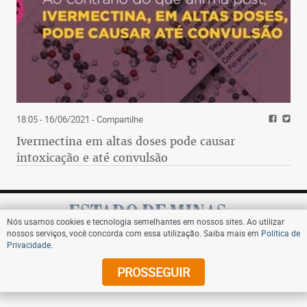
18:05 - 16/06/2021
- Compartilhe
Ivermectina em altas doses pode causar
*
intoxicação e até convulsão
saber, dizer
Nós usamos cookies e tecnologia semelhantes em nossos sites. Ao utilizar
os músicos com seus sons
nossos serviços, você concorda com essa utilização. Saiba mais em
Política de
sabem o que dizem
Privacidade
.
o que eles com seus sons dizem
Assine
PROSSEGUIR
os músicos o sabem bem
também os pintores com suas cores