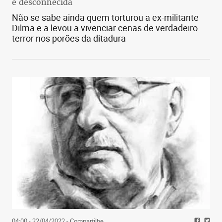
é desconhecida
os alemães chamam de cabaré. Eu vejo certa
Não se sabe ainda quem torturou a ex-militante
proximidade entre poemas de Kurt Schwitters e os
Dilma e a levou a vivenciar cenas de verdadeiro
dele. Ele próprio se considerava parte do “grupo de
terror nos porões da ditadura
Viena” e do “grupo de Stuttgart”, de inspiração
concretista.
04:00 - 22/04/2022
- Compartilhe