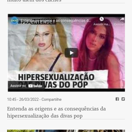
“Durante toda a produção da minha obra não criei
um modelo próprio de prosa (...). O fato é que eu,
mesmo em poesia, não tenho um único modelo,
mas um grande número de modelos. Mas quando
trabalho em um poema, consigo reconhecer o
ponto em que aquilo se torna algo. E esse
procedimento até agora não desenvolvi na prosa.”
“(...) Em tudo que escrevi, mesmo naquilo em que o
aspecto construtivista aparece no primeiro plano,
eu estou integralmente presente como pessoa
dotada de todo o seu repertório de experiências.
Nunca tentei simplesmente computar as coisas ou
10:45 - 26/03/2022
- Compartilhe
separá-las do meu coração. Ao contrário, elas se
Entenda as origens e as consequências da
integravam à minha circulação sanguínea.”
hipersexualização das divas pop