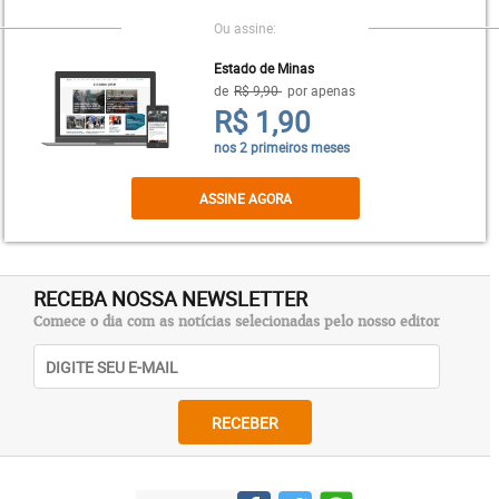
Ou assine:
A seguir, uma entrevista com a tradutora dos
Estado de Minas
poemas do escritor, nascido em Viena e
de
R$ 9,90
por apenas
R$ 1,90
considerado um dos mais expressivos autores em
língua alemã.
nos 2 primeiros meses
ASSINE AGORA
Quais as marcas mais representativas da poética
de Ernst Jandl?
RECEBA NOSSA NEWSLETTER
Comece o dia com as notícias selecionadas pelo nosso editor
RECEBER