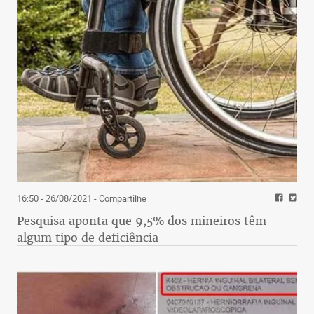
Eu nunca fui ao Brasil
• De Ernst Jandl
• Seleção e tradução de Myriam Ávila
• Relicário Edições
• 168 páginas
• R$ 39,90
• Lançamento neste sábado, 27 de abril, das 11h às
15h, na Casa Relicário. Rua Machado, 155, casa 1,
Floresta, BH, com
a presença da tradutora
16:50 - 26/08/2021
- Compartilhe
Alguns poemas de
Pesquisa aponta que 9,5% dos mineiros têm
Ernst Jandl
algum tipo de deficiência
chafariz
as flores estão cercadas de nomes, os bancos da
praça esquiam sob os queixos duplos dos