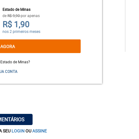
por causa do novo coronavírus. Essa é a
Estado de Minas
de
R$ 9,90
por apenas
ue agem pelas costas contra o povo
R$ 1,90
onfinamento social, sem nenhuma chance
nos 2 primeiros meses
seus familiares com essa trágica notícia.
ofrido povo brasileiro pelas mãos dos
 AGORA
r o povo em primeiro lugar."
 Estado de Minas?
UA CONTA
MENTÁRIOS
A SEU
LOGIN
OU
ASSINE