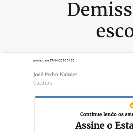
Demiss
esco
postado em 27/04/2020 04:00
José Pedro Naisser
Curitiba
"Pior que a COVID-19, dengue e sarampo, 
inoperante governo de São Paulo, via sec
Continue lendo os seu
contratos dos funcionários terceirizados
Assine o Est
em creches e motoristas do transporte esc
Paulo, que chegam a milhares de pessoas