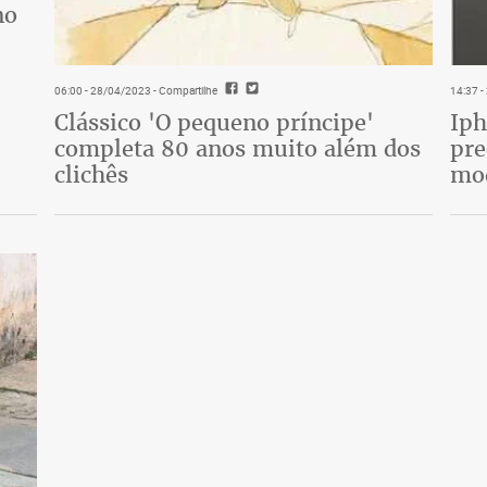
no
06:00 - 28/04/2023
- Compartilhe
14:37 
Clássico 'O pequeno príncipe'
Iph
completa 80 anos muito além dos
pre
clichês
mo