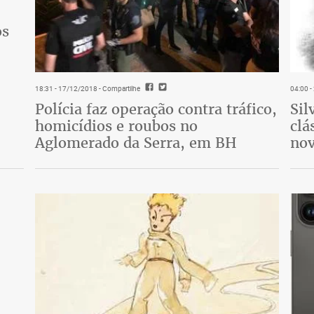
os
18:31 - 17/12/2018
- Compartilhe
04:00 
Polícia faz operação contra tráfico,
Sil
homicídios e roubos no
clá
Aglomerado da Serra, em BH
nov