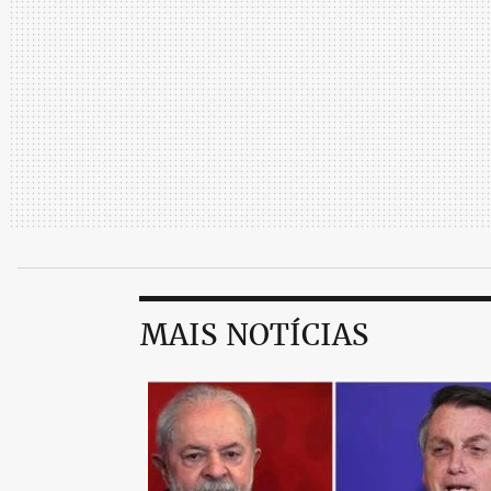
Nos últimos dias, a pressão de Bolsonaro 
amplia benefícios sociais abriu nova frent
entre outras medidas, aumenta o Auxílio 
mais de três vezes o valor do antigo Bolsa
R$ 1 mil para caminhoneiros usarem ao a
prevê ajuda a taxistas.
Pela legislação, o vale-caminhoneiro nã
porque incorreria em crime eleitoral. Mas 
de uma mudança na Constituição, que se s
MAIS NOTÍCIAS
Apesar de classificar a PEC de eleitoreira 
responsabilidade fiscal, a oposição, no S
acusada de ficar contra a população mais
mundial.