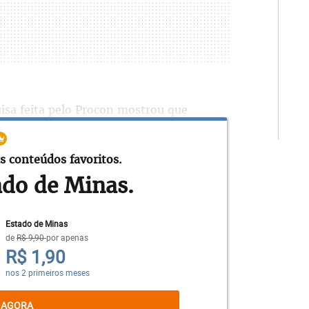
uisa feita pelo Procon mostrou que
R$ 6,43 pelo litro da gasolina. No dia
 encontrado em Brasília. Enquanto, em
s conteúdos favoritos.
ado do consumidor estava em R$ 6,95.
ado de Minas.
, mas o do diesel ainda se mantinha nas
Estado de Minas
de
R$ 9,90
por apenas
 de combustíveis, e que também já chega à
R$ 1,90
ns dos principais bancos do país a
nos 2 primeiros meses
 e do próximo ano. Afinal, a energia, a
impacto de mais de 10% no IPCA, o índice
 AGORA