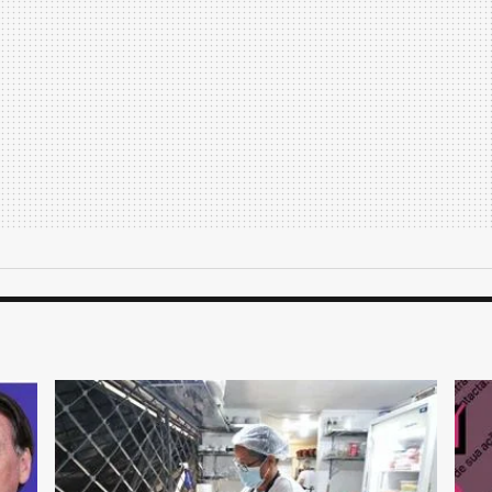
e de aliados para a aprovação da PEC que
e de críticas ao governo. A proposta,
Brasil dos atuais R$ 400 para R$ 600,
 Família. Além disso, institui voucher de
bastecer o veículo com diesel. Também
o poderia ser concedido neste momento
a concessão pode se tornar legal a partir
obrepõe à legislação sobre eleições.
e de dizer que a proposta fere a lei de
enado, votou pela aprovação, temendo ser
 vulnerável neste momento de crise