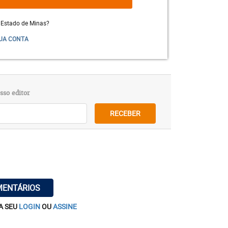
m presentes em todos os setores da
 efeito cascata no bolso do consumidor.
 Estado de Minas?
m sempre nem na mesma velocidade. Mas
UA CONTA
projeções de analistas de mercado, que
 que a queda chegou aos postos de
sso editor
RECEBER
MENTÁRIOS
A SEU
LOGIN
OU
ASSINE