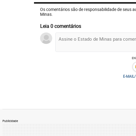
Os comentários são de responsabilidade de seus a
Minas.
Leia 0 comentários
EN
E-MAIL
Entre as instituições financeiras, o Itaú 
8,7% para 7,5% a previsão relativa ao IP
9,5%, agora indica que deve ficar em tor
repasse total do corte de impostos e da 
Publicidade
as telecomunicações, o banco avalia que 
ainda neste ano.