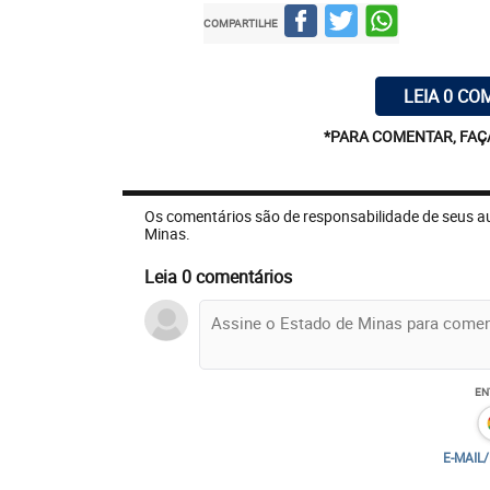
deficientes vivendo em abrigos e indígena
COMPARTILHE
onde estão morrendo mais de 100 pessoas 
interrompeu a vacinação e não há data pa
LEIA 0 CO
*PARA COMENTAR, FAÇ
Os comentários são de responsabilidade de seus a
Minas.
Leia 0 comentários
EN
E-MAIL