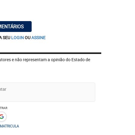
s. Não se trata de privilégio. Em Manaus,
por dia, a denúncia de fraude
ra a retomada.
MENTÁRIOS
A SEU
LOGIN
OU
ASSINE
utores e não representam a opinião do Estado de
TRAR
/MATRICULA