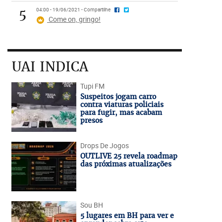
5
04:00 - 19/06/2021 - Compartilhe
Come on, gringo!
UAI INDICA
Tupi FM
Suspeitos jogam carro
contra viaturas policiais
para fugir, mas acabam
presos
Drops De Jogos
OUTLIVE 25 revela roadmap
das próximas atualizações
Sou BH
5 lugares em BH para ver e