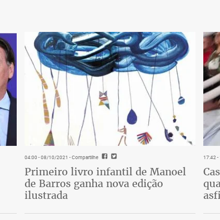
 vacina em três fases. Na atualização do
o governo prevê a imunização de 77,2
l, não há detalhamento das etapas
stão condicionadas à disponibilidade de
idades da Federação. Os dados colhidos
r um cadastro único nacional, sem
õem-se organização e fiscalização
 dos fura-filas, destituídos de princípios
tragédia sanitária que elimina vidas e
04:00 - 08/10/2021
- Compartilhe
17:42 
Primeiro livro infantil de Manoel
Cas
de Barros ganha nova edição
qua
ilustrada
asf