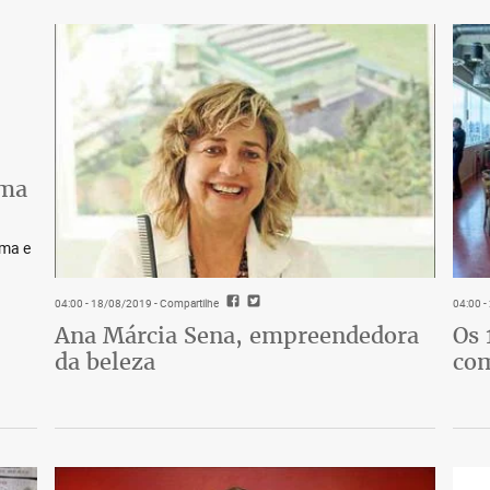
lma
lma e
04:00 - 18/08/2019
- Compartilhe
04:00 
Ana Márcia Sena, empreendedora
Os 
da beleza
co