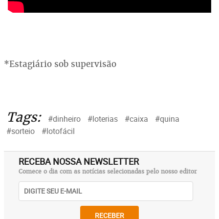
*Estagiário sob supervisão
Tags:
#dinheiro
#loterias
#caixa
#quina
#sorteio
#lotofácil
RECEBA NOSSA NEWSLETTER
Comece o dia com as notícias selecionadas pelo nosso editor
RECEBER