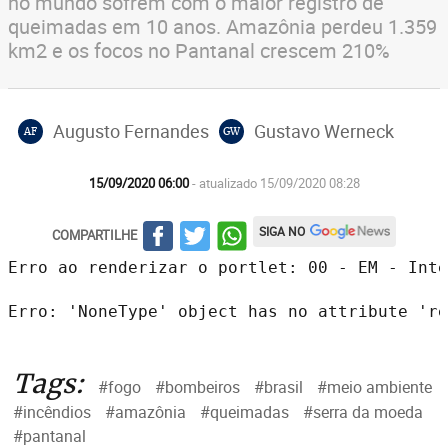
no mundo sofrem com o maior registro de
queimadas em 10 anos. Amazônia perdeu 1.359
km2 e os focos no Pantanal crescem 210%
Augusto Fernandes
Gustavo Werneck
AF
GW
15/09/2020 06:00
- atualizado 15/09/2020 08:28
SIGA NO
COMPARTILHE
Erro ao renderizar o portlet: 00 - EM - Inte
Erro: 'NoneType' object has no attribute 're
Tags:
#fogo
#bombeiros
#brasil
#meio ambiente
#incêndios
#amazônia
#queimadas
#serra da moeda
#pantanal