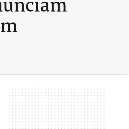
nunciam
em