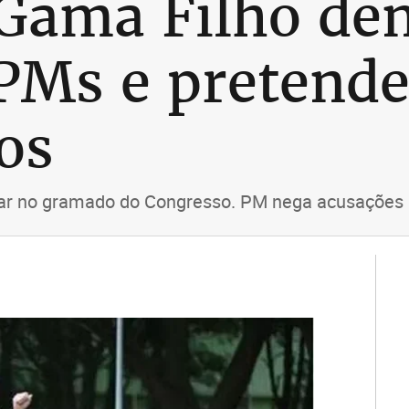
 Gama Filho de
 PMs e pretend
os
ar no gramado do Congresso. PM nega acusações