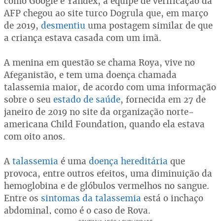
como Google e Yandex, a equipe de verificação da
AFP chegou ao site turco Dogrula que, em março
de 2019,
desmentiu
uma postagem similar de que
a criança estava casada com um imã.
A menina em questão se chama Roya, vive no
Afeganistão, e tem uma doença chamada
talassemia maior, de acordo com uma informação
sobre o seu
estado de saúde
, fornecida em 27 de
janeiro de 2019 no site da organização norte-
americana Child Foundation, quando ela estava
com oito anos.
A
talassemia
é uma
doença
hereditária
que
provoca, entre outros efeitos, uma diminuição da
hemoglobina e de glóbulos vermelhos no sangue.
Entre os
sintomas da talassemia
está o inchaço
abdominal, como é o caso de Roya.