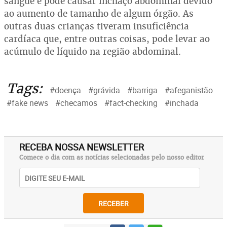
sangue e pode causar inchaço abdominal devido
ao aumento de tamanho de algum órgão. As
outras duas crianças tiveram insuficiência
cardíaca que, entre outras coisas, pode levar ao
acúmulo de líquido na região abdominal.
Tags:
#doença
#grávida
#barriga
#afeganistão
#fake news
#checamos
#fact-checking
#inchada
RECEBA NOSSA NEWSLETTER
Comece o dia com as notícias selecionadas pelo nosso editor
RECEBER