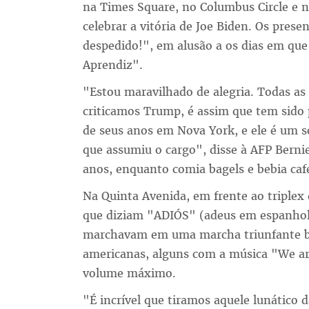
na Times Square, no Columbus Circle e 
celebrar a vitória de Joe Biden. Os pres
despedido!", em alusão a os dias em que 
Aprendiz".
"Estou maravilhado de alegria. Todas a
criticamos Trump, é assim que tem sid
de seus anos em Nova York, e ele é um s
que assumiu o cargo", disse à AFP Berni
anos, enquanto comia bagels e bebia ca
Na Quinta Avenida, em frente ao triplex
que diziam "ADIÓS" (adeus em espanhol) 
marchavam em uma marcha triunfante b
americanas, alguns com a música "We a
volume máximo.
"É incrível que tiramos aquele lunático d