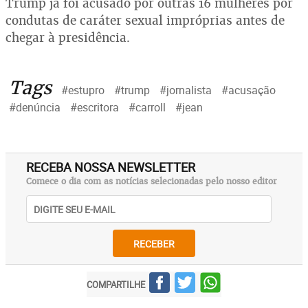
Trump já foi acusado por outras 16 mulheres por
condutas de caráter sexual impróprias antes de
chegar à presidência.
Tags
#estupro
#trump
#jornalista
#acusação
#denúncia
#escritora
#carroll
#jean
RECEBA NOSSA NEWSLETTER
Comece o dia com as notícias selecionadas pelo nosso editor
RECEBER
COMPARTILHE