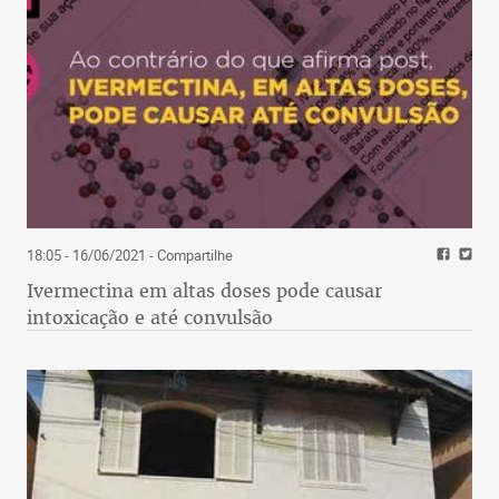
18:05 - 16/06/2021
- Compartilhe
Ivermectina em altas doses pode causar
intoxicação e até convulsão