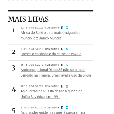
MAIS LIDAS
1
22:13 - 09/03/2022 - Compartilhe
África do Sul é o país mais desigual do
mundo, diz Banco Mundial
2
07:25 - 16/02/2013 - Compartilhe
Cresce o escândalo da carne de cavalo
3
15:16 - 30/01/2013 - Compartilhe
Anticoncepcional Diane 35 não será mais
vendido na França; Brasil avalia uso da pílula
4
10:10 - 22/02/2022 - Compartilhe
As guerras da Rússia desde a queda da
União Soviética, em 1991
5
11:55 - 22/01/2020 - Compartilhe
As grandes epidemias que já surgiram na