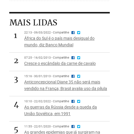
MAIS LIDAS
1
22:13 - 09/03/2022 - Compartilhe
África do Sul é o país mais desigual do
mundo, diz Banco Mundial
2
07:25 - 16/02/2013 - Compartilhe
Cresce o escândalo da carne de cavalo
3
15:16 - 30/01/2013 - Compartilhe
Anticoncepcional Diane 35 não será mais
vendido na França; Brasil avalia uso da pílula
4
10:10 - 22/02/2022 - Compartilhe
As guerras da Rússia desde a queda da
União Soviética, em 1991
5
11:55 - 22/01/2020 - Compartilhe
As grandes epidemias que já surgiram na