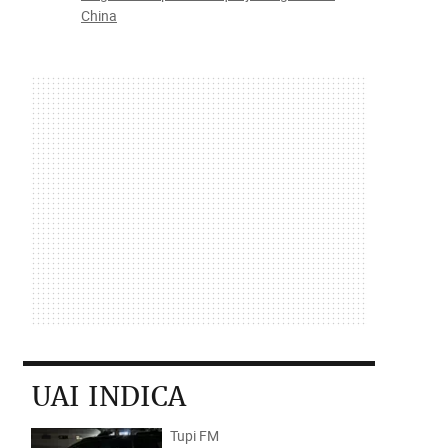
China
UAI INDICA
Tupi FM