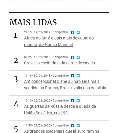
MAIS LIDAS
1
22:13 - 09/03/2022 - Compartilhe
África do Sul é o país mais desigual do
mundo, diz Banco Mundial
2
07:25 - 16/02/2013 - Compartilhe
Cresce o escândalo da carne de cavalo
3
15:16 - 30/01/2013 - Compartilhe
Anticoncepcional Diane 35 não será mais
vendido na França; Brasil avalia uso da pílula
4
10:10 - 22/02/2022 - Compartilhe
As guerras da Rússia desde a queda da
União Soviética, em 1991
5
11:55 - 22/01/2020 - Compartilhe
As grandes epidemias que já surgiram na