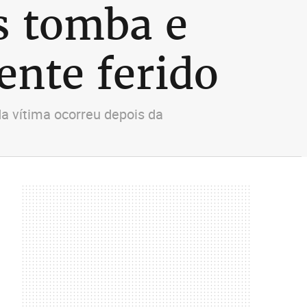
s tomba e
ente ferido
da vítima ocorreu depois da