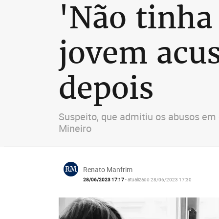
'Não tinha 
jovem acus
depois
Suspeito, que admitiu os abusos em 
Mineiro
RM
Renato Manfrim
28/06/2023 17:17
- atualizado 28/06/2023 17:30