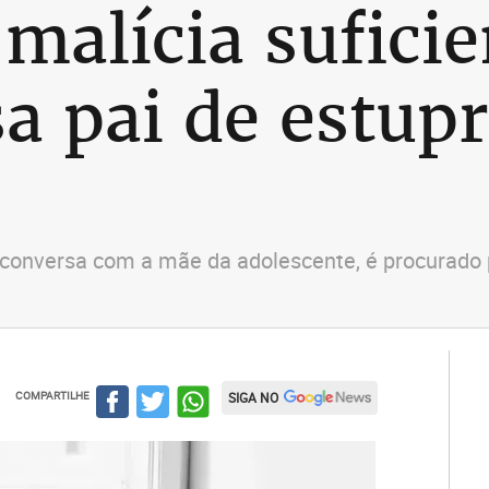
malícia suficie
a pai de estupr
conversa com a mãe da adolescente, é procurado p
COMPARTILHE
SIGA NO