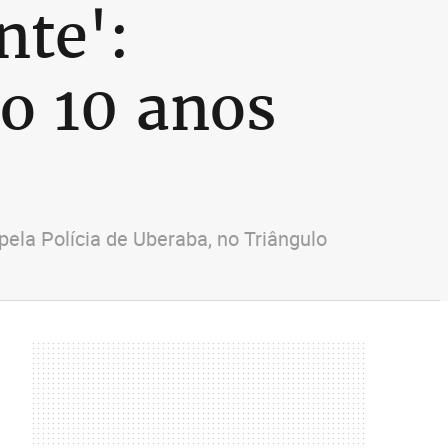
nte':
o 10 anos
ela Polícia de Uberaba, no Triângulo