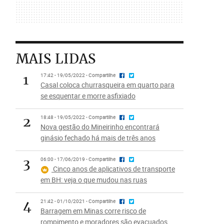
MAIS LIDAS
1
17:42 - 19/05/2022 - Compartilhe
Casal coloca churrasqueira em quarto para
se esquentar e morre asfixiado
2
18:48 - 19/05/2022 - Compartilhe
Nova gestão do Mineirinho encontrará
ginásio fechado há mais de três anos
3
06:00 - 17/06/2019 - Compartilhe
Cinco anos de aplicativos de transporte
em BH: veja o que mudou nas ruas
4
21:42 - 01/10/2021 - Compartilhe
Barragem em Minas corre risco de
rompimento e moradores são evacuados