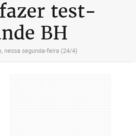
azer test-
rande BH
, nessa segunda-feira (24/4)