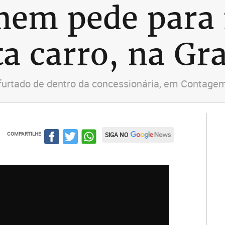
em pede para f
rta carro, na G
i furtado de dentro da concessionária, em Contagem
COMPARTILHE
SIGA NO