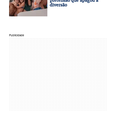
pretensão que apagou a
diversão
Publicidade