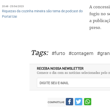
A concess
20:48 - 25/04/2023
Riquezas da cozinha mineira são tema de podcast do
fugiu no 
Portal Uai
a publicaç
preso.
Tags:
#furto
#contagem
#gran
RECEBA NOSSA NEWSLETTER
Comece o dia com as notícias selecionadas pelo n
COMPARTILHE