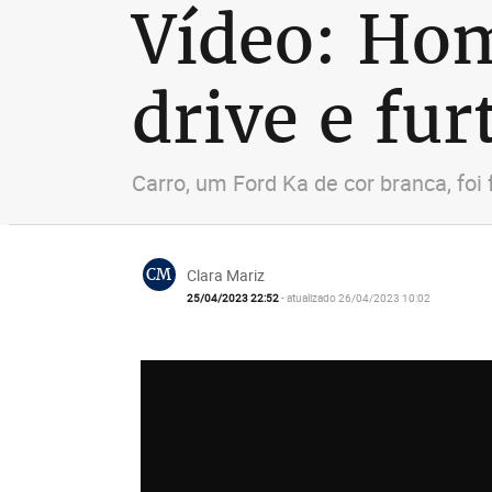
Vídeo: Hom
drive e fu
Carro, um Ford Ka de cor branca, fo
CM
Clara Mariz
25/04/2023 22:52
- atualizado 26/04/2023 10:02