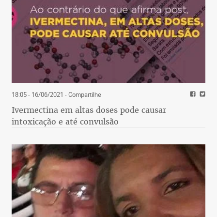
18:05 - 16/06/2021
- Compartilhe
Ivermectina em altas doses pode causar
intoxicação e até convulsão