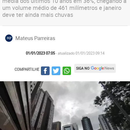
média dos últimos 10 anos em 36%, chegando a
um volume médio de 461 milímetros e janeiro
deve ter ainda mais chuvas
Mateus Parreiras
MP
01/01/2023 07:05
- atualizado 01/01/2023 09:14
SIGA NO
COMPARTILHE