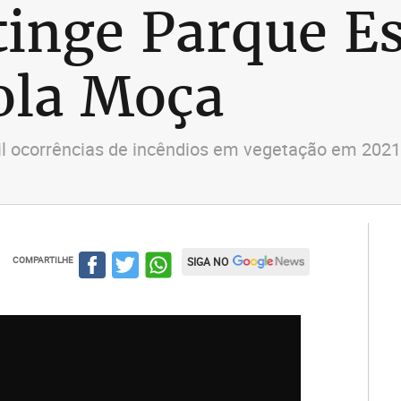
tinge Parque E
ola Moça
 ocorrências de incêndios em vegetação em 2021 
COMPARTILHE
SIGA NO