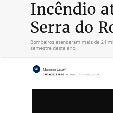
Incêndio a
Serra do R
Bombeiros atenderam mais de 24 mil
semestre deste ano
ML
Mariana Lage*
04/08/2022 19:06
- atualizado 04/08/2022 21:29