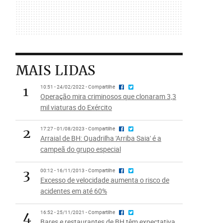
MAIS LIDAS
1
10:51 - 24/02/2022 - Compartilhe
Operação mira criminosos que clonaram 3,3
mil viaturas do Exército
2
17:27 - 01/08/2023 - Compartilhe
Arraial de BH: Quadrilha 'Arriba Saia' é a
campeã do grupo especial
3
00:12 - 16/11/2013 - Compartilhe
Excesso de velocidade aumenta o risco de
acidentes em até 60%
4
16:52 - 25/11/2021 - Compartilhe
Bares e restaurantes de BH têm expectativa