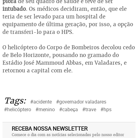
piora
de seu quadro de saúde e teve de ser
intubado
. Os médicos decidiram, então, que ele
teria de ser levado para um hospital de
equipamento de última geração, por isso, a opção
de transferi-lo para o HPS.
O helicóptero do Corpo de Bombeiros decolou cedo
de Belo Horizonte, pousando no gramado do
Estádio José Mammoud Abbas, em Valadares, e
retornou a capital com ele.
Tags:
#acidente
#governador valadares
#helicóptero
#menino
#cabeça
#trave
#hps
RECEBA NOSSA NEWSLETTER
Comece o dia com as notícias selecionadas pelo nosso editor