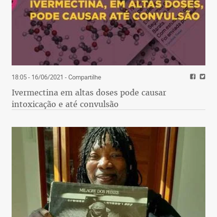
18:05 - 16/06/2021
- Compartilhe
Ivermectina em altas doses pode causar
intoxicação e até convulsão