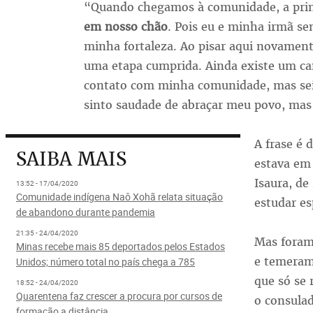
“Quando chegamos à comunidade, a prim
em nosso chão
. Pois eu e minha irmã s
minha fortaleza. Ao pisar aqui novament
uma etapa cumprida. Ainda existe um ca
contato com minha comunidade, mas sei 
sinto saudade de abraçar meu povo, mas 
A frase é 
SAIBA MAIS
estava em
Isaura, de
13:52 - 17/04/2020
Comunidade indígena Naô Xohã relata situação
estudar e
de abandono durante pandemia
21:35 - 24/04/2020
Mas foram
Minas recebe mais 85 deportados pelos Estados
e temeram 
Unidos; número total no país chega a 785
que só se 
18:52 - 24/04/2020
Quarentena faz crescer a procura por cursos de
o consulad
formação a distância