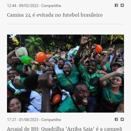
12:44 - 09/02/2022
- Compartilhe
Camisa 24 é evitada no futebol brasileiro
17:27 - 01/08/2023
- Compartilhe
Arraial de BH: Quadrilha 'Arriba Saia' é a campeã