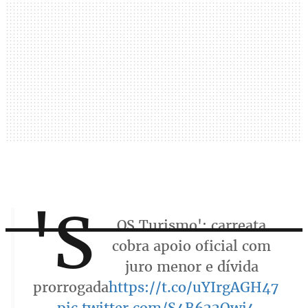
'S
OS Turismo': carreata
cobra apoio oficial com
juro menor e dívida
prorrogada
https://t.co/uYIrgAGH47
pic.twitter.com/S4B622Qwj4