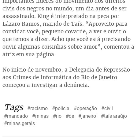
importantes líderes do movimento dos direitos
civis dos negros no mundo, um dia antes de ser
assassinado. King é interpretado na peça por
Lázaro Ramos, marido de Taís. “Aproveito para
convidar você, pequeno covarde, a ver e ouvir o
que temos a dizer. Acho que você está precisando
ouvir algumas coisinhas sobre amor”, comentou a
atriz em sua página.
No início de novembro, a Delegacia de Repressão
aos Crimes de Informática do Rio de Janeiro
começou a investigar a denúncia.
Tags
#racismo
#polícia
#operação
#civil
#mandado
#minas
#rio
#de
#janeiro'
#taís araújo
#minas gerais