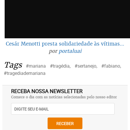
Cesár Menotti presta solidariedade às vítimas...
por
portaluai
Tags
#mariana
#tragédia,
#sertanejo,
#fabiano,
#tragediademariana
RECEBA NOSSA NEWSLETTER
Comece o dia com as notícias selecionadas pelo nosso editor
RECEBER