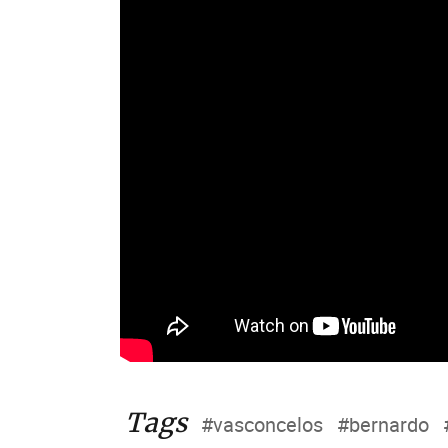
Tags
#vasconcelos
#bernardo