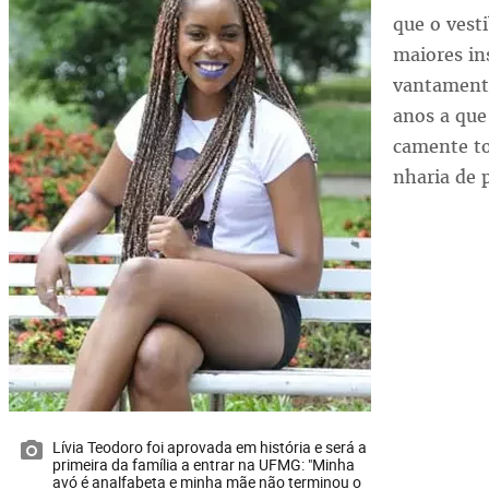
que o ves­ti
maio­res ins
van­ta­men­t
anos a que 
ca­men­te to
nha­ria de p
Lívia Teodoro foi aprovada em história e será a
primeira da família a entrar na UFMG: "Minha
avó é analfabeta e minha mãe não terminou o