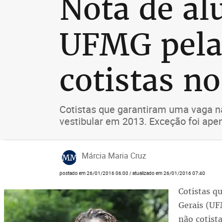
Nota de al
UFMG pela 
cotistas no
Cotistas que garantiram uma vaga n
vestibular em 2013. Exceção foi ap
Márcia Maria Cruz
MM
postado em 26/01/2016 06:00 / atualizado em 26/01/2016 07:40
Co­tis­tas q
Ge­rais (UFM
não co­tis­t