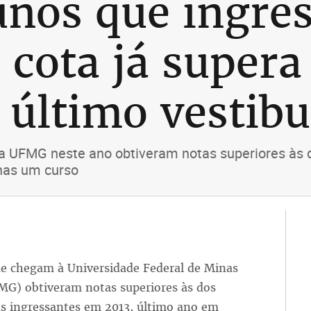
unos que ingre
cota já supera
 último vestibu
a UFMG neste ano obtiveram notas superiores às d
enas um curso
ue che­gam à Uni­ver­si­da­de Fe­de­ral de Mi­nas
G) ob­ti­ve­ram no­tas su­pe­rio­res às dos
as in­gres­san­tes em 2013, úl­ti­mo ano em