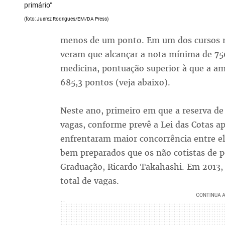
primário"
(foto: Juarez Rodrigues/EM/DA Press)
me­nos de um pon­to. Em um dos cur­sos mais 
ve­ram que al­can­çar a no­ta mí­ni­ma de 7
me­di­ci­na, pon­tua­ção su­pe­rior à que a a
685,3 pon­tos (ve­ja abai­xo).
Nes­te ano, pri­mei­ro em que a re­ser­va de 
va­gas, con­for­me pre­vê a Lei das Co­tas a
en­fren­ta­ram maior con­cor­rên­cia en­tre
bem pre­pa­ra­dos que os não co­tis­tas de 
Gra­dua­ção, Ri­car­do Takahashi. Em 2013, 
to­tal de va­gas.