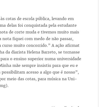
s co­tas de es­co­la pú­bli­ca, le­van­do em
ma de­las foi con­quis­ta­da pe­la es­tu­dan­te
 no­ta de cor­te mu­da e ti­ve­mos mui­to mais
a no­ta fi­quei com me­do de não pas­sar,
 cur­so mui­to con­cor­ri­do.” A ação afir­ma­t
ha da dia­ris­ta He­le­na Bar­re­to, se tor­nas­se
pa­ra o en­si­no su­pe­rior nu­ma uni­ver­si­da­de
. Mi­nha mãe sem­pre in­sis­tiu pa­ra que eu e
pos­si­bi­li­tam aces­so a al­go que é nos­so”,
por meio das co­tas, pa­ra mú­si­ca na Uni­
e­mg).