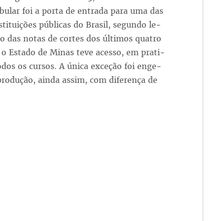
­bu­lar foi a por­ta de en­tra­da pa­ra uma das
­ti­tui­ções pú­bli­cas do Bra­sil, se­gun­do le­
o das no­tas de cor­tes dos úl­ti­mos qua­tro
o Es­ta­do de Mi­nas te­ve aces­so, em pra­ti­
­dos os cur­sos. A úni­ca ex­ce­ção foi en­ge­
ro­du­ção, ain­da as­sim, com di­fe­ren­ça de