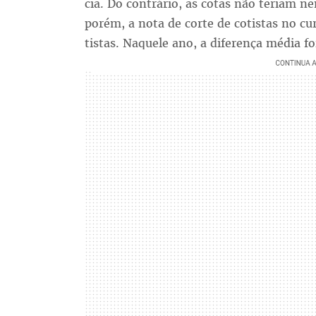
cia. Do con­trá­rio, as co­tas não te­riam 
po­rém, a no­ta de cor­te de co­tis­tas no c
tis­tas. Na­que­le ano, a di­fe­ren­ça mé­dia 