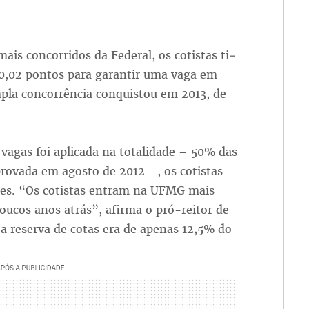
con­cor­ri­dos da Fe­de­ral, os co­tis­tas ti­
50,02 pon­tos pa­ra ga­ran­tir uma va­ga em
m­pla con­cor­rên­cia con­quis­tou em 2013, de
va­gas foi apli­ca­da na to­ta­li­da­de – 50% das
pro­va­da em agos­to de 2012 –, os co­tis­tas
 eles. “Os co­tis­tas en­tram na UFMG mais
pou­cos anos atrás”, afir­ma o pró-rei­tor de
a re­ser­va de co­tas era de ape­nas 12,5% do