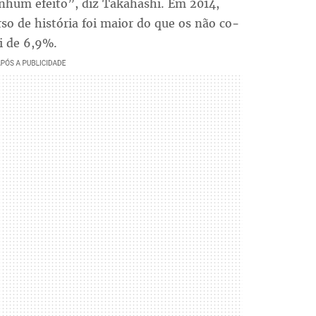
ne­nhum efei­to”, diz Takahashi. Em 2014,
ur­so de his­tó­ria foi maior do que os não co­
foi de 6,9%.