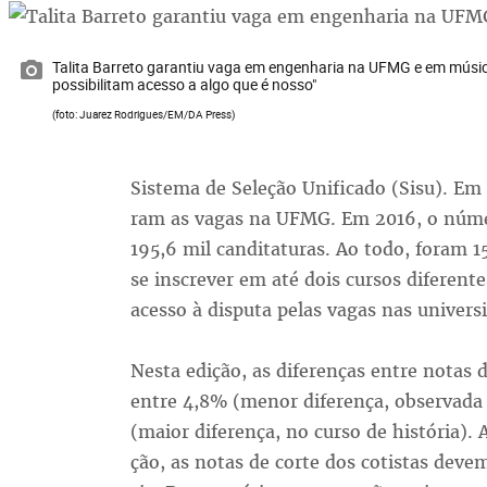
Talita Barreto garantiu vaga em engenharia na UFMG e em músic
possibilitam acesso a algo que é nosso"
(foto: Juarez Rodrigues/EM/DA Press)
Sis­te­ma de Se­le­ção Uni­fi­ca­do (Si­su). Em
ram as va­gas na UFMG. Em 2016, o nú­me­ro
195,6 mil can­di­ta­tu­ras. Ao to­do, fo­ram 
se ins­cre­ver em até dois cur­sos di­fe­ren­tes
aces­so à dis­pu­ta pe­las va­gas nas uni­ver­si
Nes­ta edi­ção, as di­fe­ren­ças en­tre no­tas d
en­tre 4,8% (me­nor di­fe­ren­ça, ob­ser­va­da
(maior di­fe­ren­ça, no cur­so de his­tó­ria). 
ção, as no­tas de cor­te dos co­tis­tas de­v