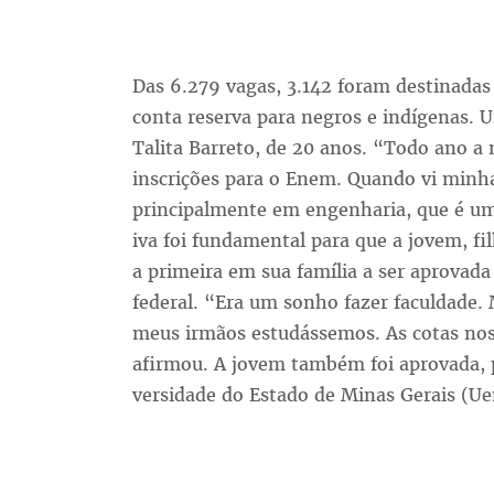
Das 6.279 va­gas, 3.142 fo­ram des­ti­na­das à
con­ta re­ser­va pa­ra ne­gros e in­dí­ge­nas. U
Ta­li­ta Bar­re­to, de 20 anos. “To­do ano a
ins­cri­ções pa­ra o Enem. Quan­do vi mi­nh
prin­ci­pal­men­te em en­ge­nha­ria, que é um
i­va foi fun­da­men­tal pa­ra que a jo­vem, fi­l
a pri­mei­ra em sua fa­mí­lia a ser apro­va­da 
fe­de­ral. “Era um so­nho fa­zer fa­cul­da­de
meus ir­mãos es­tu­dás­se­mos. As co­tas nos 
afir­mou. A jo­vem tam­bém foi apro­va­da, 
ver­si­da­de do Es­ta­do de Mi­nas Ge­rais (U