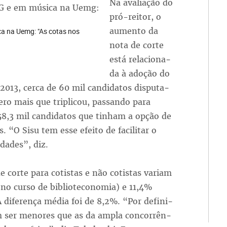
Na ava­lia­ção do
pró-rei­tor, o
au­men­to da
a na Uemg: "As cotas nos
no­ta de cor­te
es­tá re­la­cio­na­
da à ado­ção do
 2013, cer­ca de 60 mil can­di­da­tos dis­pu­ta­
 mais que tri­pli­cou, pas­san­do pa­ra
158,3 mil can­di­da­tos que ti­nham a op­ção de
. “O Si­su tem es­se efei­to de fa­ci­li­tar o
­da­des”, diz.
e cor­te pa­ra co­tis­tas e não co­tis­tas va­riam
 no cur­so de bi­blio­te­co­no­mia) e 11,4%
A di­fe­ren­ça mé­dia foi de 8,2%. “Por de­fi­ni­
em ser me­no­res que as da am­pla con­cor­rên­