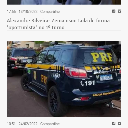
17:55 - 18/10/2022
- Compartilhe
Alexandre Silveira: Zema usou Lula de forma
'oportunista' no 1º turno
10:51 - 24/02/2022
- Compartilhe