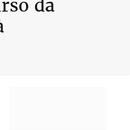
rso da
à