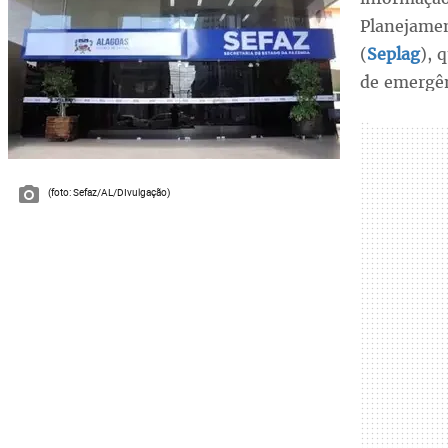
Planejamen
(
Seplag
), 
de emergên
(foto: Sefaz/AL/DIvulgação)