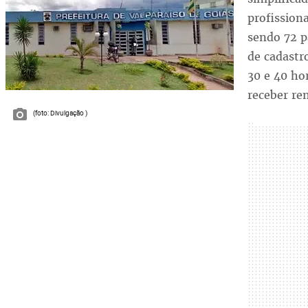
profissiona
sendo 72 p
de cadastr
30 e 40 ho
receber re
(foto: Divulgação )