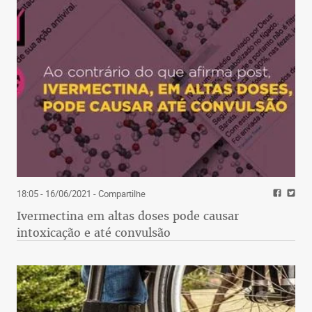
18:05 - 16/06/2021
- Compartilhe
Ivermectina em altas doses pode causar
intoxicação e até convulsão