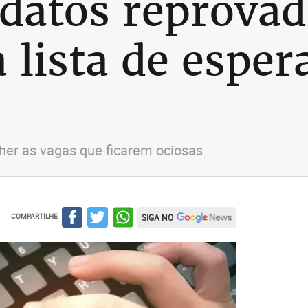
idatos reprova
 lista de esper
cher as vagas que ficarem ociosas
COMPARTILHE
SIGA NO