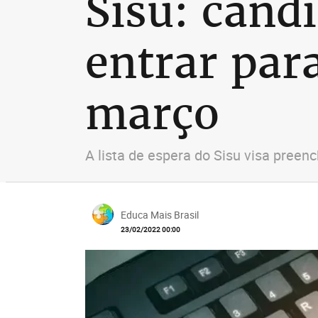
Sisu: cand
entrar para
março
A lista de espera do Sisu visa preen
Educa Mais Brasil
23/02/2022 00:00