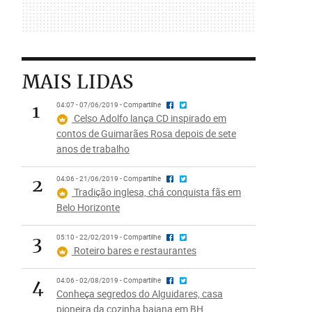
MAIS LIDAS
1
04:07 - 07/06/2019 - Compartilhe
Celso Adolfo lança CD inspirado em
contos de Guimarães Rosa depois de sete
anos de trabalho
2
04:06 - 21/06/2019 - Compartilhe
Tradição inglesa, chá conquista fãs em
Belo Horizonte
3
05:10 - 22/02/2019 - Compartilhe
Roteiro bares e restaurantes
4
04:06 - 02/08/2019 - Compartilhe
Conheça segredos do Alguidares, casa
pioneira da cozinha baiana em BH