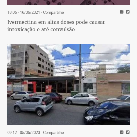
cebola roxa, pimenta-biquinho e salsinha fresca.
18:05 - 16/06/2021
- Compartilhe
Há diversas opções de drinques. O Drunk hulk tem
Ivermectina em altas doses pode causar
cachaça, curaçau blue, energético e rodela de limão
intoxicação e até convulsão
(R$ 25). O Cosmopolitan (R$ 25) é feito com vodca,
limão, suco de cranberry, licor de laranja e gelo. Já
o Tequila sunrise (tequila, suco de laranja,
grenadine e gelo) tem dois preços: R$ 20 e R$ 25
(versão premium).
CHOPPERHEAD GARAGE
Rua Cássia, 26, Prado, (31) 2510-3649 e 98411-
0102. Abre de terça a sexta-feira, das 18h à meia-
noite, e sábado, das 16h às 22h. Bar pet friendly.
09:12 - 05/06/2023
- Compartilhe