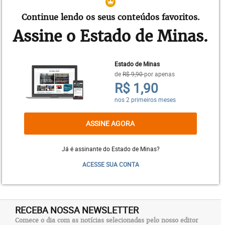
Continue lendo os seus conteúdos favoritos.
Assine o Estado de Minas.
Estado de Minas
de
R$ 9,90
por apenas
R$ 1,90
nos 2 primeiros meses
ASSINE AGORA
“Tudo começou como um ponto para motociclistas
e apaixonados por esse universo. Com o tempo,
Já é assinante do Estado de Minas?
fomos atraindo um público amplo, que frequenta o
ACESSE SUA CONTA
bar pela qualidade das cervejas artesanais e do
menu tex-mex, além do visual despojado e
interessante”, conta Guedz.
RECEBA NOSSA NEWSLETTER
O Chopperhead Garage é um pub com cara de
Comece o dia com as notícias selecionadas pelo nosso editor