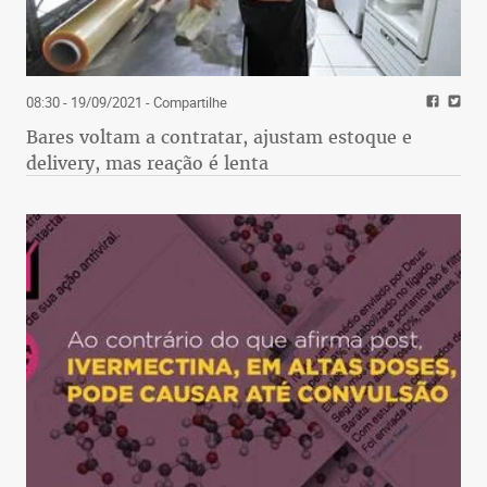
08:30 - 19/09/2021
- Compartilhe
Bares voltam a contratar, ajustam estoque e
delivery, mas reação é lenta
O prato Coyote loko traz lagarto desfiado ao molho
de cerveja escura e alcaparras com torradas de
baguete francesa (R$ 35). Rebeca sugere o Eldorado
chicken (R$ 25): iscas de frango empanadas em
massa de nacho crocante cobertas com molhos
ranch e buffalo picante, acompanhadas de tiras de