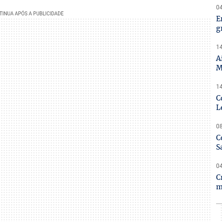
04
E
g
14
A
M
14
C
L
08
C
S
04
C
m