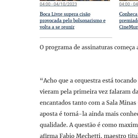
04:00 - 04/10/2023
04:00 - 0
B
C
oca Livre supera cisão
onheça 
provocada pelo bolsonarismo e
premiado
volta a se reunir
CineMun
O programa de assinaturas começa a 
“Acho que a orquestra está tocando 
vieram pela primeira vez falaram d
encantados tanto com a Sala Minas 
aposta é torná-la ainda mais conhec
qualidade. A questão é como maximi
afirma Fabio Mechetti, maestro titula