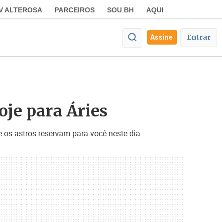
V ALTEROSA
PARCEIROS
SOU BH
AQUI
Entrar
Assine
oje para Áries
 os astros reservam para você neste dia.