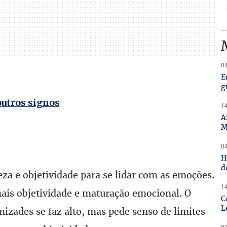
04
E
g
outros signos
14
A
M
04
H
d
za e objetividade para se lidar com as emoções.
14
ais objetividade e maturação emocional. O
C
L
izades se faz alto, mas pede senso de limites