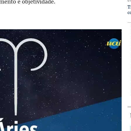
07
mento e objetividade.
T
c