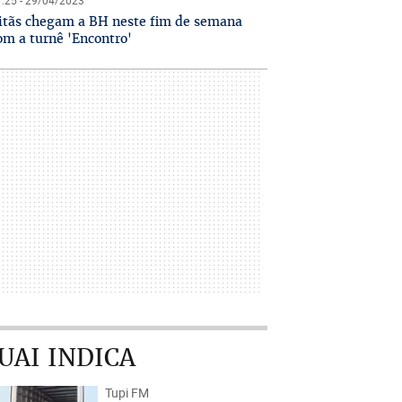
:25 - 29/04/2023
itãs chegam a BH neste fim de semana
om a turnê 'Encontro'
UAI INDICA
Tupi FM