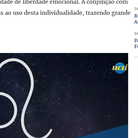
idade de liberdade emocional. A conjunção com
04
as ao uso desta individualidade, trazendo grande
B
A
04
P
F