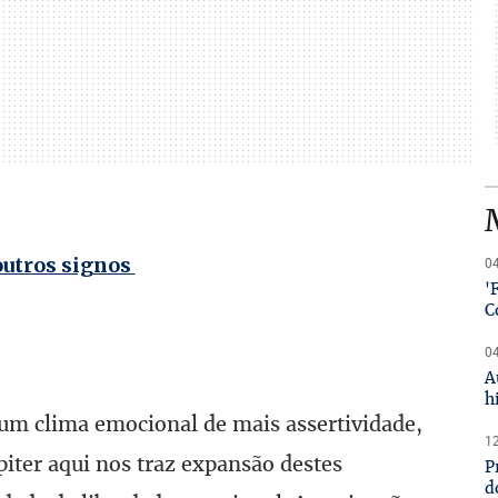
outros signos
04
'
C
04
A
h
 um clima emocional de mais assertividade,
12
piter aqui nos traz expansão destes
P
d