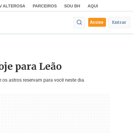
V ALTEROSA
PARCEIROS
SOU BH
AQUI
Entrar
Assine
hoje para Leão
 os astros reservam para você neste dia.