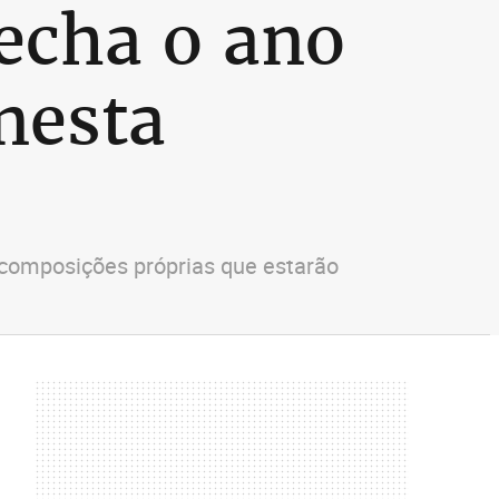
echa o ano
nesta
 composições próprias que estarão