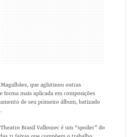
 Magalhães, que aglutinou outras
de forma mais aplicada em composições
çamento de seu primeiro álbum, batizado
.
Theatro Brasil Vallourec é um “spoiler” do
s das 11 faixas que compõem o trabalho,