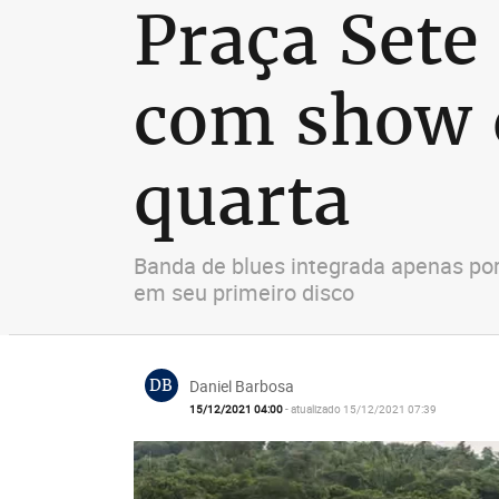
Praça Sete
com show 
quarta
Banda de blues integrada apenas por
em seu primeiro disco
DB
Daniel Barbosa
15/12/2021 04:00
- atualizado 15/12/2021 07:39