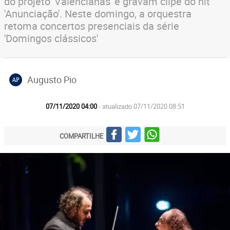
do projeto 'Valencianas' e gravam clipe do hit
'Anunciação'. Neste domingo, a orquestra
retoma concertos presenciais da série
'Domingos clássicos'
Augusto Pio
AP
07/11/2020 04:00
- atualizado 07/11/2020 08:51
COMPARTILHE