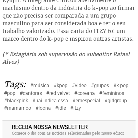
Ryujin. A integrante criticou abertamente o
machismo dentro da indústria do k-pop ao firmar
que não precisa ser comparada a um grupo
masculino para ser considerada boa e ter o seu
trabalho valorizado. Essa carta do ITZY foi um
marco dentro do k-pop e inspirou outras artistas.
(* Estagiária sob supervisão do subeditor Rafael
Alves)
Tags:
#música
#kpop
#video
#grupos
#k-pop
#pop
#cantoras
#red velvet
#coreana
#femininos
#blackpink
#uai indica essa
#emespecial
#girlgroup
#mamamoo
#loona
#idle
#itzy
RECEBA NOSSA NEWSLETTER
Comece o dia com as notícias selecionadas pelo nosso editor