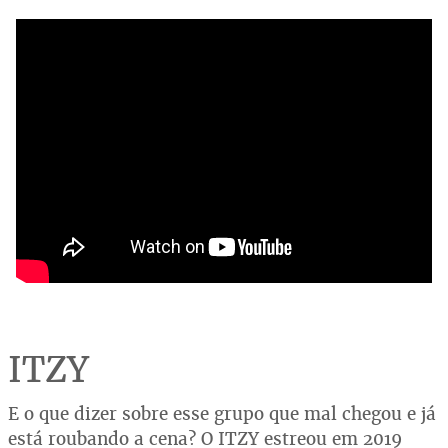
ITZY
E o que dizer sobre esse grupo que mal chegou e já
está roubando a cena? O ITZY estreou em 2019