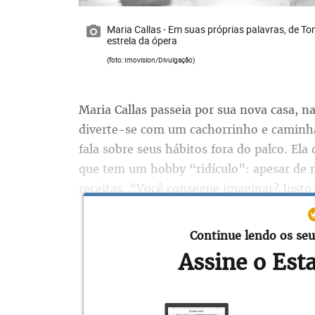
Maria Callas - Em suas próprias palavras, de To
estrela da ópera
(foto: Imovision/Divulgação)
Maria Callas passeia por sua nova casa, na
diverte-se com um cachorrinho e caminha
fala sobre seus hábitos fora do palco. Ela
que tem um hobby “ridículo”: apesar de n
receitas. “Você consegue imaginar? Justo 
Essa é apenas uma das imagens raras – bo
Continue lendo os seu
Tom Volf conseguiu reunir ao montar o d
Assine o Est
próprias palavras, em cartaz no Belas 1, 
óperas como Madama Butterfly e Norma. 
Pasolini e Visconti e o maestro Carlo Mar