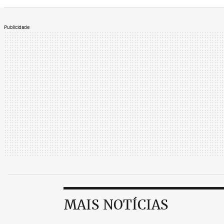
resgatar a voz da mulher por trás da cant
documentário que “as suas memórias est
Publicidade
Ao se propor a construir um retrato em p
(1923-1977), Tom Volf se deparou com u
“Callas está sempre brigando com Maria,
uma harmonia que ela não vai conseguir e
MAIS NOTÍCIAS