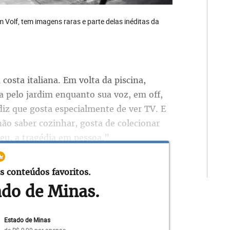
m Volf, tem imagens raras e parte delas inéditas da
 costa italiana. Em volta da piscina,
 pelo jardim enquanto sua voz, em off,
 diz que gosta especialmente de ver TV. E
ão saber cozinhar, gosta de colecionar
eu, a tragédia em pessoa.”
a parte delas inéditas – que o diretor
s conteúdos favoritos.
ocumentário Maria Callas – Em suas
ado de Minas.
em Belo Horizonte. Há cenas no palco, em
Ensaios com gigantes como os cineastas
Estado de Minas
ia Giulini. Dezenas de entrevistas, em que
de
R$ 9,90
por apenas