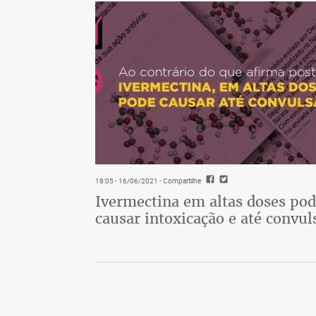
18:05 - 16/06/2021
- Compartilhe
Ivermectina em altas doses po
causar intoxicação e até convul
Callas revolucionou a interpretação na óp
diz. E o único antídoto é o poder de atu
apenas como uma voz, mas também como u
sentido aos dramas que interpreta. São po