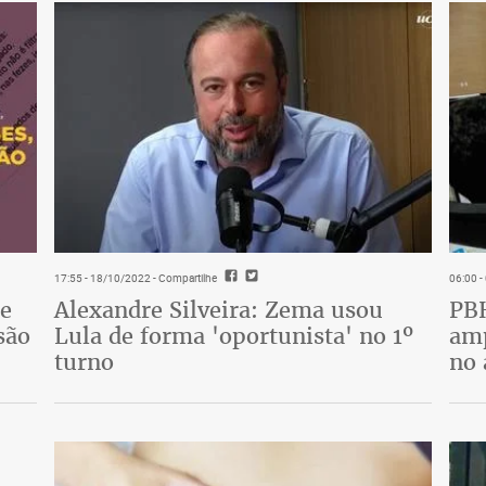
17:55 - 18/10/2022
- Compartilhe
06:00 
de
Alexandre Silveira: Zema usou
PBH
são
Lula de forma 'oportunista' no 1º
amp
turno
no 
era. “A ópera pode ser entediante”, ela
ação de um cantor que se entende não
m ator, uma atriz, capaz de dar
ucos os vídeos disponíveis dela no palco,