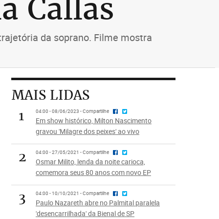
a Callas
trajetória da soprano. Filme mostra
MAIS LIDAS
1
04:00 - 08/06/2023 - Compartilhe
Em show histórico, Milton Nascimento
gravou 'Milagre dos peixes' ao vivo
2
04:00 - 27/05/2021 - Compartilhe
Osmar Milito, lenda da noite carioca,
comemora seus 80 anos com novo EP
3
04:00 - 10/10/2021 - Compartilhe
Paulo Nazareth abre no Palmital paralela
'desencarrilhada' da Bienal de SP